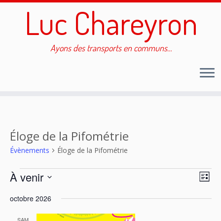
Luc Chareyron
Ayons des transports en communs…
Passer
au
contenu
Éloge de la Pifométrie
Évènements
Éloge de la Pifométrie
Évènements
N
N
À venir
L
a
a
S
v
i
v
octobre 2026
é
i
s
i
g
l
t
a
SAM