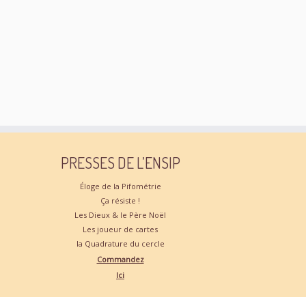
u
r
e
c
s
o
É
n
v
s
è
u
n
PRESSES DE L’ENSIP
l
e
Éloge de la Pifométrie
Ça résiste !
m
t
Les Dieux & le Père Noël
e
Les joueur de cartes
a
la Quadrature du cercle
n
Commandez
t
Ici
t
i