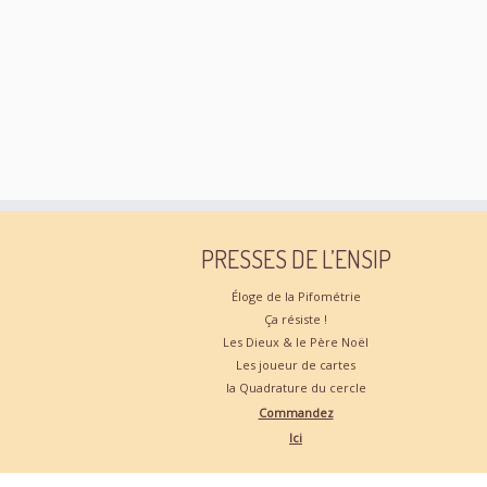
.
PRESSES DE L’ENSIP
Éloge de la Pifométrie
Ça résiste !
Les Dieux & le Père Noël
Les joueur de cartes
la Quadrature du cercle
Commandez
Ici