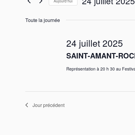
Évènements
24 juillet 2025
Aujourd’hui
for
S
é
Toute la journée
24
l
e
juillet
c
24 juillet 2025
t
2025
i
SAINT-AMANT-ROC
o
n
Représentation à 20 h 30 au Festi
n
e
z
u
n
e
Jour précédent
d
a
t
e